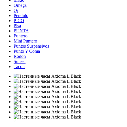
Mixto
Omega
Oj
Pendulo
PICO
Pisa
PUNTA
Puntero
Mini Puntero
Puntos Suspensivos
Punto Y Coma
Rodon
Sunset
Tacon