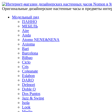
Оригинальные дизайнерские настенные часы и предметы интер
Модельный ряд
ПАННО
МЕБЕЛЬ
Aire
Anda
Atomo NENE&NENA
Axioma
Bari
Barcelona
Bilbao
Ciclo
Cris
Colganate
Eslabon
DARO
Delmori
Doble O
Dos Puntos
Jazz & Swing
Isola
Look
Merlin