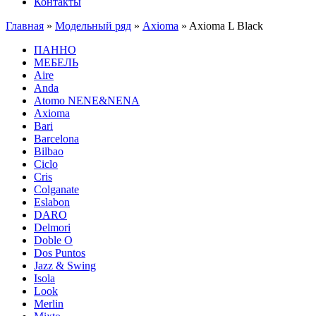
Контакты
Главная
»
Модельный ряд
»
Axioma
»
Axioma L Black
ПАННО
МЕБЕЛЬ
Aire
Anda
Atomo NENE&NENA
Axioma
Bari
Barcelona
Bilbao
Ciclo
Cris
Colganate
Eslabon
DARO
Delmori
Doble O
Dos Puntos
Jazz & Swing
Isola
Look
Merlin